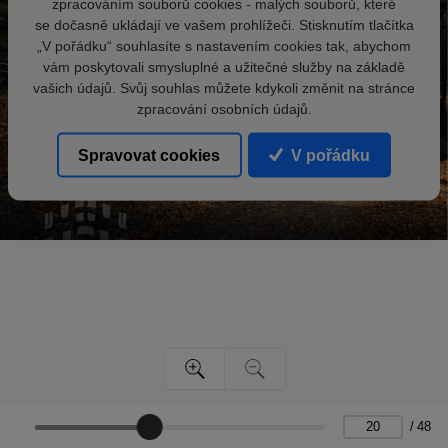
zpracováním souborů cookies - malých souborů, které
se dočasně ukládají ve vašem prohlížeči. Stisknutím tlačítka
„V pořádku“ souhlasíte s nastavením cookies tak, abychom
vám poskytovali smysluplné a užitečné služby na základě
vašich údajů. Svůj souhlas můžete kdykoli změnit na stránce
zpracování osobních údajů.
Spravovat cookies
V pořádku
/
48