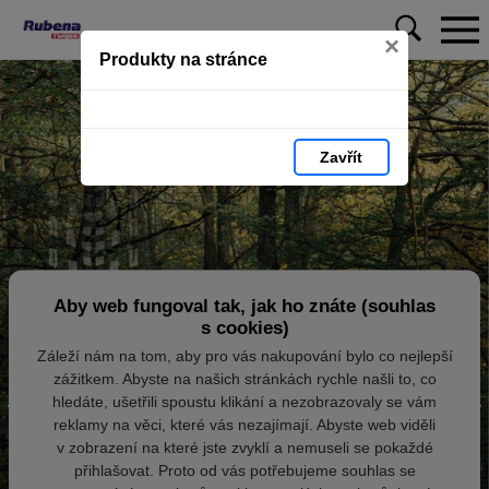
×
Produkty na stránce
Zavřít
Aby web fungoval tak, jak ho znáte (souhlas
s cookies)
Záleží nám na tom, aby pro vás nakupování bylo co nejlepší
zážitkem. Abyste na našich stránkách rychle našli to, co
hledáte, ušetřili spoustu klikání a nezobrazovaly se vám
reklamy na věci, které vás nezajímají. Abyste web viděli
v zobrazení na které jste zvyklí a nemuseli se pokaždé
přihlašovat. Proto od vás potřebujeme souhlas se