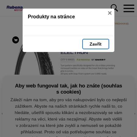
×
Produkty na stránce
Zavřít
Aby web fungoval tak, jak ho znáte (souhlas
s cookies)
Záleží nám na tom, aby pro vás nakupování bylo co nejlepší
zážitkem. Abyste na našich stránkách rychle našli to, co
hledáte, ušetřili spoustu klikání a nezobrazovaly se vám
reklamy na věci, které vás nezajímají. Abyste web viděli
v zobrazení na které jste zvyklí a nemuseli se pokaždé
přihlašovat. Proto od vás potřebujeme souhlas se