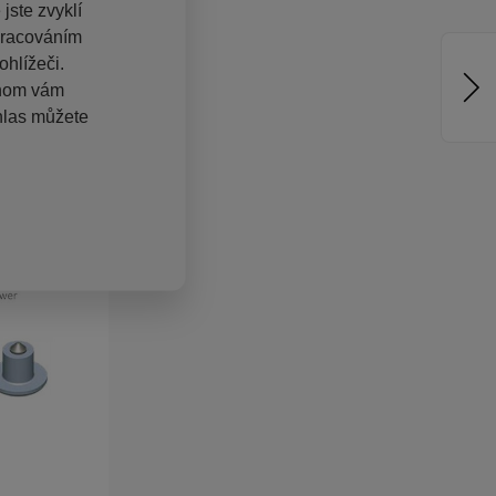
jste zvyklí
pracováním
hlížeči.
chom vám
hlas můžete