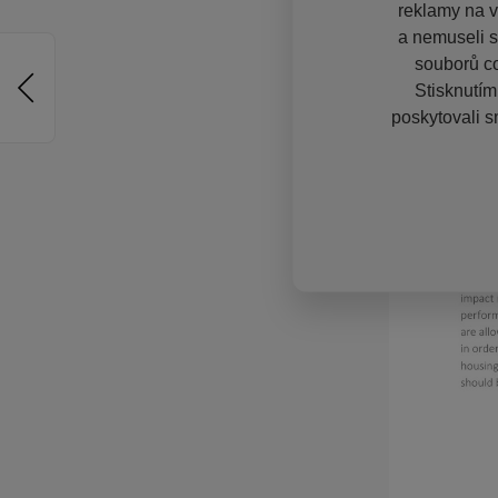
reklamy na vě
a nemuseli s
souborů co
Stisknutím
poskytovali s