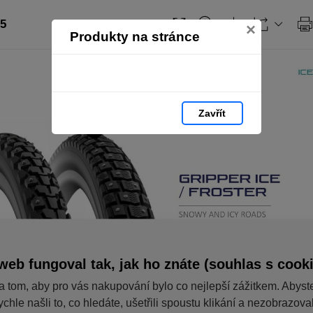
35
×
Produkty na stránce
Zavřít
web fungoval tak, jak ho znáte (souhlas s cook
a tom, aby pro vás nakupování bylo co nejlepší zážitkem. Abyst
ychle našli to, co hledáte, ušetřili spoustu klikání a nezobrazov