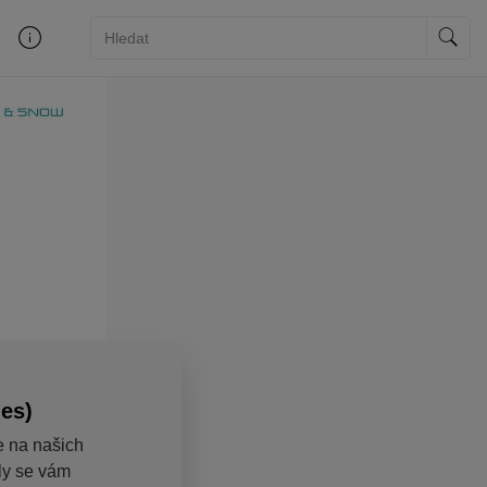
ies)
e na našich
aly se vám