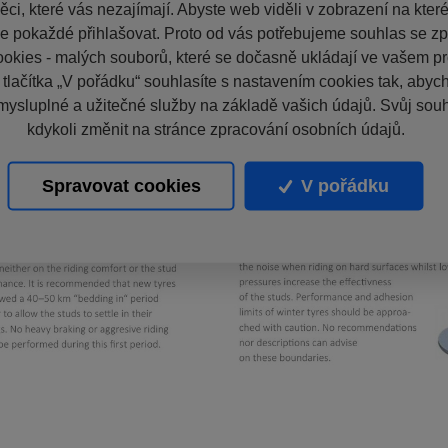
ci, které vás nezajímají. Abyste web viděli v zobrazení na které 
e pokaždé přihlašovat. Proto od vás potřebujeme souhlas se z
okies - malých souborů, které se dočasně ukládají ve vašem pro
 tlačítka „V pořádku“ souhlasíte s nastavením cookies tak, aby
mysluplné a užitečné služby na základě vašich údajů. Svůj sou
kdykoli změnit na stránce zpracování osobních údajů.
Spravovat cookies
V pořádku