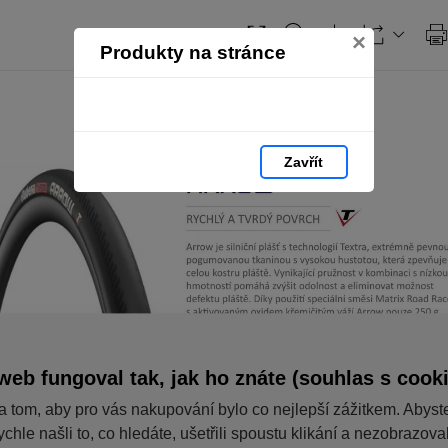
×
Produkty na stránce
Zavřít
web fungoval tak, jak ho znáte (souhlas s cook
a tom, aby pro vás nakupování bylo co nejlepší zážitkem. Abyst
ychle našli to, co hledáte, ušetřili spoustu klikání a nezobrazov