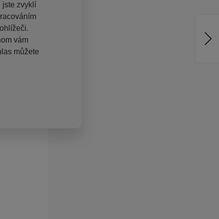
jste zvyklí
pracováním
hlížeči.
chom vám
hlas můžete