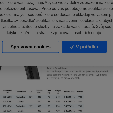
ci, které vás nezajímají. Abyste web viděli v zobrazení na které 
e pokaždé přihlašovat. Proto od vás potřebujeme souhlas se z
okies - malých souborů, které se dočasně ukládají ve vašem pro
 tlačítka „V pořádku“ souhlasíte s nastavením cookies tak, aby
mysluplné a užitečné služby na základě vašich údajů. Svůj sou
kdykoli změnit na stránce zpracování osobních údajů.
Spravovat cookies
V pořádku