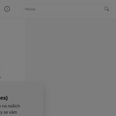
ies)
e na našich
aly se vám