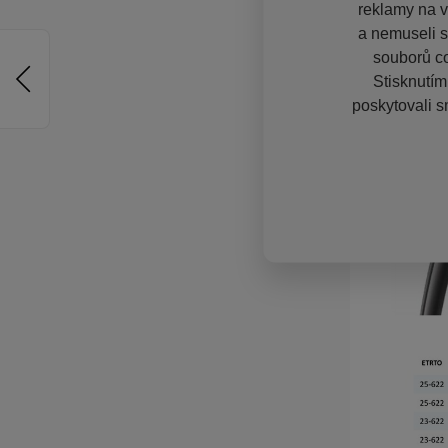
reklamy na vě
a nemuseli s
souborů co
Stisknutím
poskytovali s