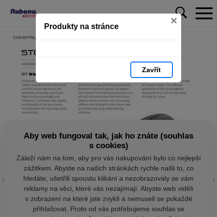
×
Produkty na stránce
Zavřít
Aby web fungoval tak, jak ho znáte (souhlas
s cookies)
Záleží nám na tom, aby pro vás nakupování bylo co nejlepší
zážitkem. Abyste na našich stránkách rychle našli to, co
hledáte, ušetřili spoustu klikání a nezobrazovaly se vám
reklamy na věci, které vás nezajímají. Abyste web viděli
v zobrazení na které jste zvyklí a nemuseli se pokaždé
přihlašovat. Proto od vás potřebujeme souhlas se