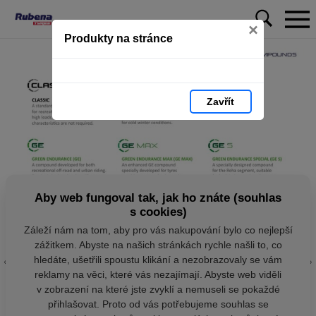
×
Produkty na stránce
Zavřít
Aby web fungoval tak, jak ho znáte (souhlas
s cookies)
Záleží nám na tom, aby pro vás nakupování bylo co nejlepší
zážitkem. Abyste na našich stránkách rychle našli to, co
hledáte, ušetřili spoustu klikání a nezobrazovaly se vám
reklamy na věci, které vás nezajímají. Abyste web viděli
v zobrazení na které jste zvyklí a nemuseli se pokaždé
přihlašovat. Proto od vás potřebujeme souhlas se